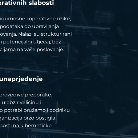
erativnih slabosti
gurnosne i operativne rizike,
e podataka do upravljanja
vanja. Nalazi su strukturirani
i potencijalni utjecaj, bez
acijama na vaše poslovanje.
 unaprjeđenje
 provedive preporuke i
 u obzir veličinu i
Po potrebi pružamo i podršku
anizacija brzo postigla
nosti na kibernetičke