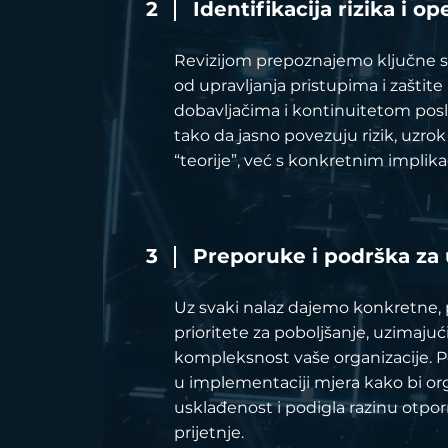
2
Identifikacija rizika i op
Revizijom prepoznajemo ključne si
od upravljanja pristupima i zaštit
dobavljačima i kontinuitetom poslo
tako da jasno povezuju rizik, uzrok 
“teorije”, već s konkretnim implik
3
Preporuke i podrška za
Uz svaki nalaz dajemo konkretne,
prioritete za poboljšanje, uzimajući
kompleksnost vaše organizacije. 
u implementaciji mjera kako bi org
usklađenost i podigla razinu otpor
prijetnje.