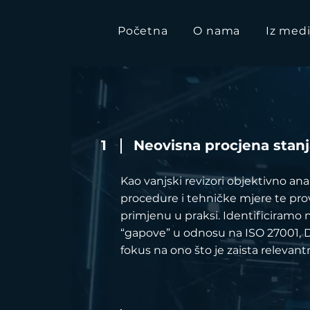
Početna
O nama
Iz medi
1
Neovisna procjena stanj
Kao vanjski revizori objektivno ana
procedure i tehničke mjere te pr
primjenu u praksi. Identificiramo n
“gapove” u odnosu na ISO 27001, D
fokus na ono što je zaista relevant